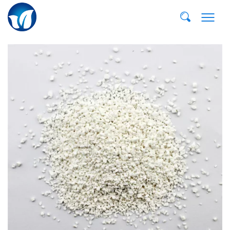
Email:
dvp@qddvp.com
Тел:
+86-532-85807910