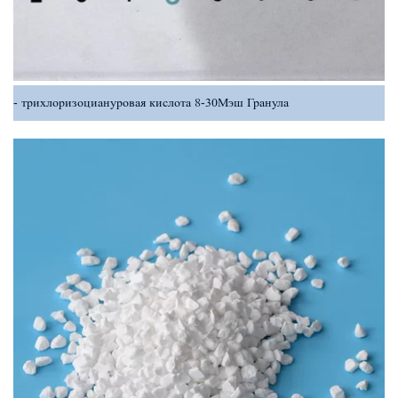
трихлоризоциануровая кислота 8-30Мэш Гранула