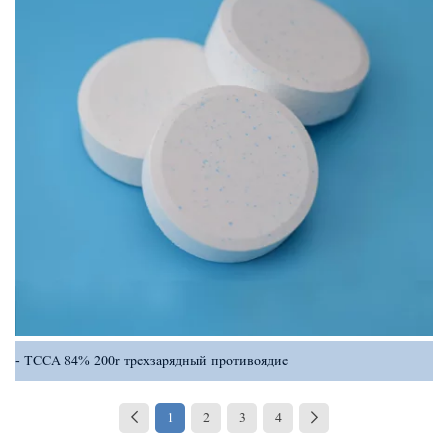
TCCA 84% 200r трехзарядный противоядие
1
2
3
4