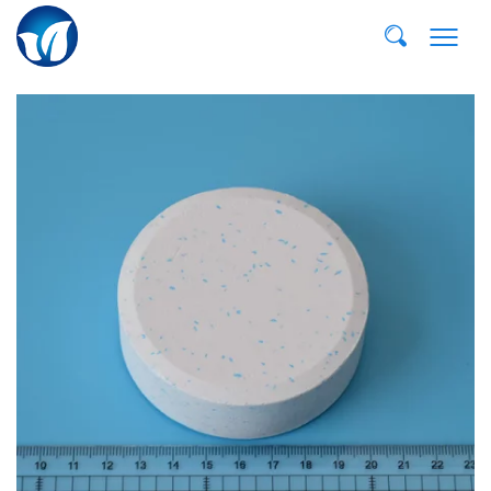
Email:
dvp@qddvp.com
Тел:
+86-532-85807910