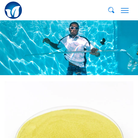
Email:
dvp@qddvp.com
Тел:
+86-532-85807910